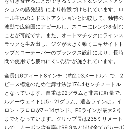
を引き寄せることができるミノスト＆ジグストアク
ションの誘発設計により特徴づけられています。ロ
ール主体のミドストアクションと比較して、独特の
波動で広範囲にアピールし、スローにレンジを刻む
ことが可能です。また、オートマチックにラインス
ラックを生み出し、ジグが大きく動くエキサイトト
ップとローテーパーのブランクス設計により、長時
間の使用でも疲れにくい設計が施されています。
全長は6フィート8インチ（約2.03メートル）で、2
ピース構造のため仕舞寸法は174.4センチメートル
となっています。自重は92グラムと非常に軽量で、
ルアーウェイトは5～21グラム、適合ラインはナイ
ロン・フロロが7～14ポンド、PEラインが最大2号
までとなっています。グリップ長は235ミリメート
ルで、カーボン含有率は99.9％とほぼ全てがカーボ