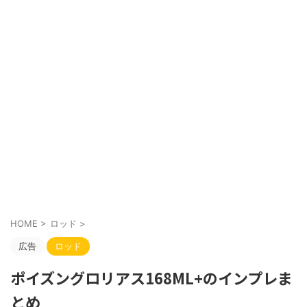
HOME
>
ロッド
>
広告
ロッド
ポイズングロリアス168ML+のインプレま
とめ