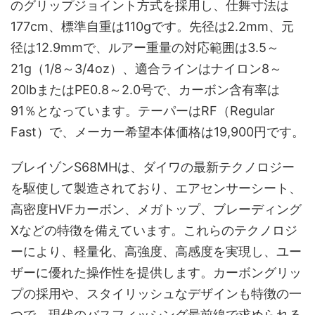
のグリップジョイント方式を採用し、仕舞寸法は
177cm、標準自重は110gです。先径は2.2mm、元
径は12.9mmで、ルアー重量の対応範囲は3.5～
21g（1/8～3/4oz）、適合ラインはナイロン8～
20lbまたはPE0.8～2.0号で、カーボン含有率は
91％となっています。テーパーはRF（Regular
Fast）で、メーカー希望本体価格は19,900円です。
ブレイゾンS68MHは、ダイワの最新テクノロジー
を駆使して製造されており、エアセンサーシート、
高密度HVFカーボン、メガトップ、ブレーディング
Xなどの特徴を備えています。これらのテクノロジ
ーにより、軽量化、高強度、高感度を実現し、ユー
ザーに優れた操作性を提供します。カーボングリッ
プの採用や、スタイリッシュなデザインも特徴の一
つで、現代のバスフィッシング最前線で求められる