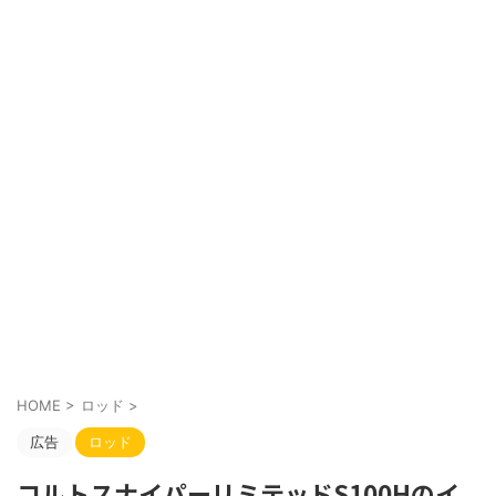
HOME
>
ロッド
>
広告
ロッド
コルトスナイパーリミテッドS100Hのイ