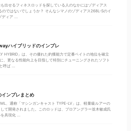
離も出せるフィネスロッドを探している人のなかにはゾディアス
いるのではないでしょうか？ そんなシマノのゾディアス268L-Sのイ
ィア ...
wayハイブリッドのインプレ
Y HYBRID」は、その優れた釣獲能力で定番ベイトの地位を確立
スに、更なる性能向上を目指して特別にチューニングされたソフト
呼ば ...
lのインプレまとめ
ML、通称「マシンガンキャスト TYPE-LV」は、軽量級ルアーの
として開発されました。このロッドは、プロアングラー並木敏成氏
具現化 ...