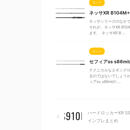
ロッド
ネッサXR B104
ネッサシリーズのなか
それが、ネッサXR B1
ます。 ネッサXR B ...
ロッド
セフィアss s86
テクニカルなエギングロ
るのではないでしょうか？
ィアss s86mlの ...
ハードロッカーXR S9
インプレまとめ