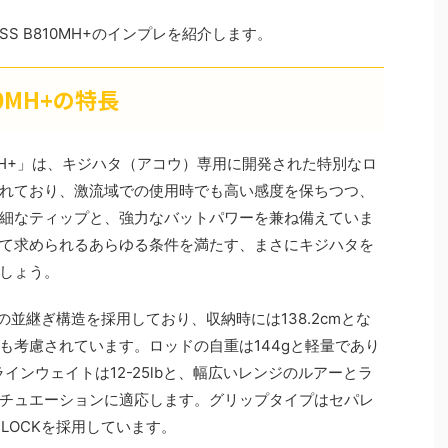
S B810MH+のインプレを紹介します。
0MH+の特長
0MH+」は、キジハタ（アコウ）専用に開発された特別なロ
れており、激流域での使用時でも高い感度を保ちつつ、
細なティップと、強力なバットパワーを兼ね備えていま
て求められるあらゆる条件を満たす、まさにキジハタを
しょう。
ースの並継ぎ構造を採用しており、収納時には138.2cmとな
も考慮されています。ロッドの自重は144gと軽量であり
ラインウェイトは12-25lbと、幅広いレンジのルアーとラ
チュエーションに適応します。グリップタイプはセパレ
LOCKを採用しています。