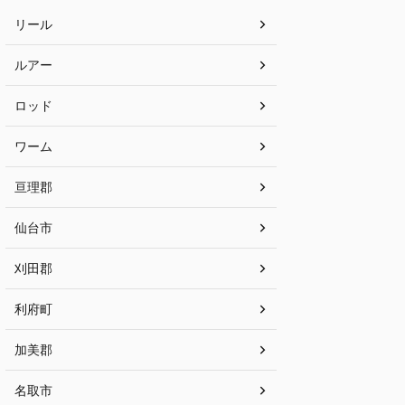
リール
ルアー
ロッド
ワーム
亘理郡
仙台市
刈田郡
利府町
加美郡
名取市