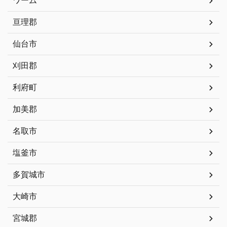
ワーム
亘理郡
仙台市
刈田郡
利府町
加美郡
名取市
塩釜市
多賀城市
大崎市
宮城郡