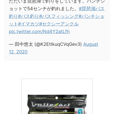
ただいま琵琶湖で釣りをしています。パンチシ
ョットで54センチが釣れました。
#琵琶湖バス
釣り
#バス釣り
#バスフィッシング
#パンチショ
ット
#イマカツ
#セクシーアンクル
pic.twitter.com/Nd4Y2atLfh
— 田中悠太 (@K2EtIkuqCVqGev3)
August
12, 2020