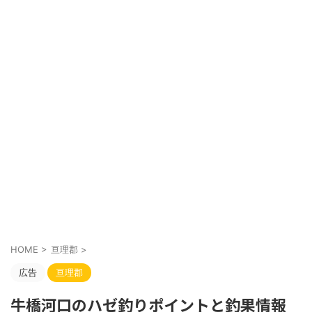
HOME
>
亘理郡
>
広告
亘理郡
牛橋河口のハゼ釣りポイントと釣果情報