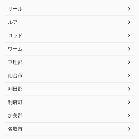
リール
ルアー
ロッド
ワーム
亘理郡
仙台市
刈田郡
利府町
加美郡
名取市