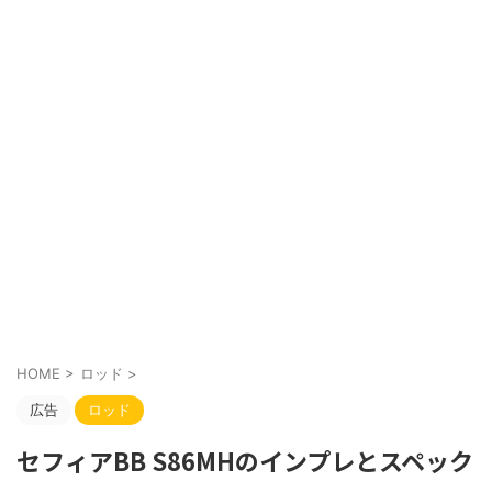
HOME
>
ロッド
>
広告
ロッド
セフィアBB S86MHのインプレとスペック