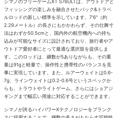
シマノのフリーゲームXT S76ULTは、アウトドアと
フィッシングの楽しみを融合させたパック&トラベ
ルロッドの新しい標準を示しています。7'6"（約
2.29メートル）の長さにもかかわらず、その仕舞寸
法はわずか50.5cmと、国内外の航空機内への持ち
込みが可能なサイズに設計されており、旅行者やア
ウトドア愛好者にとって最適な選択肢を提供しま
す。このロッドは、継数が5ありながらも、その重
量は91gと軽量で、操作性と携帯性のバランスを見
事に実現しています。また、ルアーウェイトは0.6-
7g、ラインウェイトは0.2-0.6号というスペックか
らも、トラウトやライトゲーム、さらにはショアジ
ギングまで幅広い用途に対応することができます。
シマノが誇るハイパワーXテクノロジーをブランク
スに採用することで、継数の多さがもたらす可能性