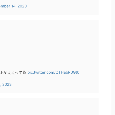
mber 14, 2020
Fがええっす👍
pic.twitter.com/QTHabR0Gt0
, 2023