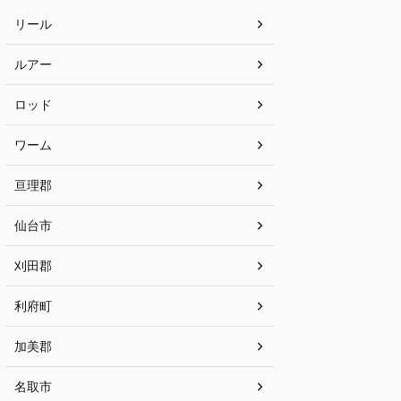
リール
ルアー
ロッド
ワーム
亘理郡
仙台市
刈田郡
利府町
加美郡
名取市