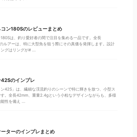
コン180Sのレビューまとめ
180Sは、釣り愛好者の間で注目を集める一品です。全長
gのこのルアーは、特に大型魚を狙う際にその真価を発揮します。設計
グはリングが# ...
42Sのインプレ
ン42S」は、繊細な渓流釣りのシーンで特に輝きを放つ、小型ス
す。全長42mm、重量2.4gという小粒なデザインながらも、多様
性を備え ...
ケーターのインプレまとめ