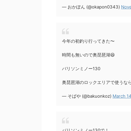
— おかぽん (@okapon0343)
Nove
今年の初釣り行ってきた〜
時間も無いので奥琵琶湖😆
バリソンミノー130
奥琵琶湖のロックエリアで使うなら
— そばや (@bakuonkoz)
March 14
バリソンミノー130で！