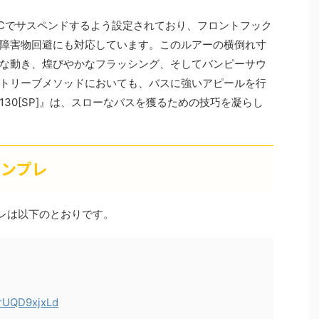
約7℃でサスペンドするよう設定されており、フロントフック
障害物回避にも対応しています。このルアーの横倒れ寸
な動き、煌びやかなフラッシング、そしてバンピーサウ
トリーブメソッドにおいても、バスに強いアピールを行
30[SP]』は、スローなバスを獲るための技巧を凝らし
インプレ
プレは以下のとおりです。
/rUQD9xjxLd