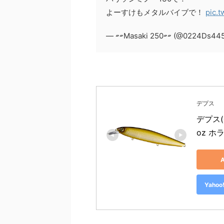
よーすけもメタルバイブで！
pic.
— ▱▱Masaki 250▱▱ (@0224Ds44
デプス
デプス(
oz ホ
Yah