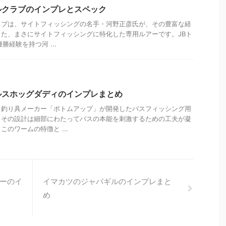
ルクラブのインプレとスペック
ラブは、サイトフィッシングの名手・河野正彦氏が、その豊富な経
た、まさにサイトフィッシングに特化した専用ルアーです。JBト
勝経験を持つ河 ...
ルスホッグダディのインプレまとめ
、釣り具メーカー「ボトムアップ」が開発したバスフィッシング用
、その設計は細部にわたってバスの本能を刺激するための工夫が凝
のワームの特徴と ...
ーのイ
イマカツのジャバギルのインプレまと
め