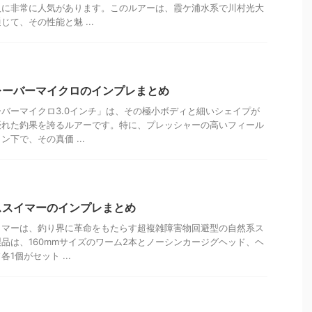
人に非常に人気があります。このルアーは、霞ケ浦水系で川村光大
て、その性能と魅 ...
レーバーマイクロのインプレまとめ
バーマイクロ3.0インチ」は、その極小ボディと細いシェイプが
優れた釣果を誇るルアーです。特に、プレッシャーの高いフィール
下で、その真価 ...
ススイマーのインプレまとめ
イマーは、釣り界に革命をもたらす超複雑障害物回避型の自然系ス
品は、160mmサイズのワーム2本とノーシンカージグヘッド、ヘ
1個がセット ...