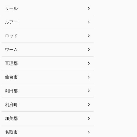
リール
ルアー
ロッド
ワーム
亘理郡
仙台市
刈田郡
利府町
加美郡
名取市