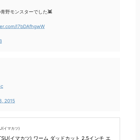
の青野モンスターでした👾
tter.com/l7bDAfhgwW
8
Bc
3, 2015
SU(イマカツ)
ATSU(イマカツ) ワーム ダッドカット 2.5インチ エ