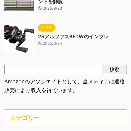
ントを解説
2025/9/23
リール
25アルファスBFTWのインプレ
2025/6/24
検索
Amazonのアソシエイトとして、当メディアは適格
販売により収入を得ています。
カテゴリー