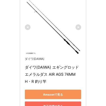
ダイワ(DAIWA)
ダイワ(DAIWA) エギングロッド 
エメラルダス AIR AGS 74MM
H・R 釣り竿
Amazonで見る