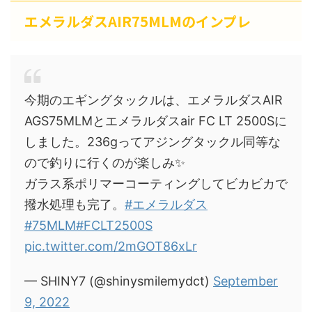
エメラルダスAIR75MLMのインプレ
今期のエギングタックルは、エメラルダスAIR
AGS75MLMとエメラルダスair FC LT 2500Sに
しました。236gってアジングタックル同等な
ので釣りに行くのが楽しみ✨
ガラス系ポリマーコーティングしてビカビカで
撥水処理も完了。
#エメラルダス
#75MLM
#FCLT2500S
pic.twitter.com/2mGOT86xLr
— SHINY7 (@shinysmilemydct)
September
9, 2022