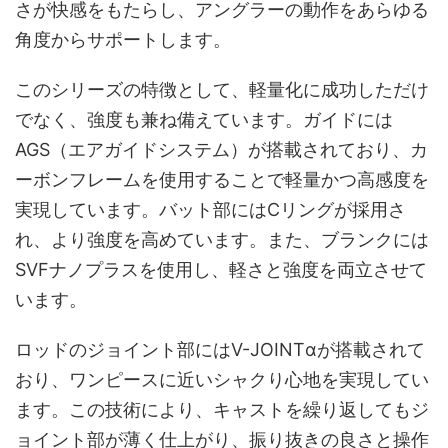
さが快感をもたらし、アングラーの動作をあらゆる
角度からサポートします。
このシリーズの特徴として、軽量化に成功しただけ
でなく、強度も兼ね備えています。ガイドには
AGS（エアガイドシステム）が搭載されており、カ
ーボンフレームを使用することで軽量かつ高感度を
実現しています。バット部にはCリングが採用さ
れ、より強度を高めています。また、ブランクには
SVFナノプラスを使用し、軽さと強度を両立させて
います。
ロッドのジョイント部にはV-JOINTαが搭載されて
おり、ワンピースに近いシャクり心地を実現してい
ます。この技術により、キャストを繰り返してもジ
ョイント部が薄く仕上がり、振り抜きの良さと操作