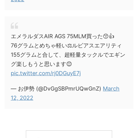
エメラルダスAIR AGS 75MLM買った😙👍
76グラムとめちゃ軽い⚖️ルビアスエアリティ
155グラムと合して、超軽量タックルでエギン
グ楽しもうと思います😊
pic.twitter.com/rj0DGuyE7j
— お伊勢 (@DvGgSBPmrUQwGnZ)
March
12, 2022