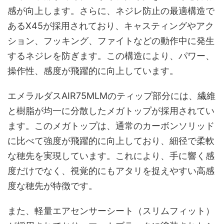
感が向上します。さらに、ネジレ防止の最適構造で
あるX45が採用されており、キャスティングやアク
ション、フッキング、ファイトなどの動作中に発生
するネジレを防ぎます。この構造により、パワー、
操作性、感度が飛躍的に向上しています。
エメラルダスAIR75MLMのティップ部分には、繊維
と樹脂が均一に分散したメガトップが採用されてい
ます。このメガトップは、通常のカーボンソリッド
に比べて強度が飛躍的に向上しており、細径で柔軟
な穂先を実現しています。これにより、手に響く感
度だけでなく、視覚的にもアタリを捉えやすい高感
度な穂先が特徴です。
また、軽量エアセンサーシート（スリムフィット）