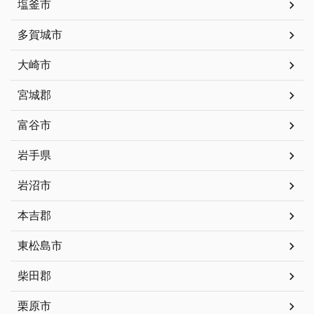
塩釜市
多賀城市
大崎市
宮城郡
富谷市
岩手県
岩沼市
本吉郡
東松島市
柴田郡
栗原市