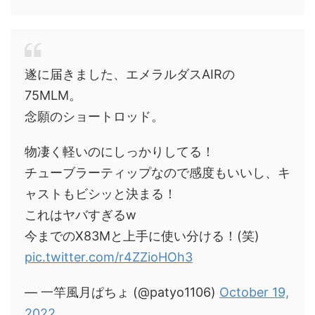
遂に届きました、エメラルダスAIRの
75MLM。
念願のショートロッド。
物凄く軽いのにしっかりしてる！
チューブラーティップなので感度もいいし、キ
ャストもビシッと決まる！
これはヤバすぎるw
今までのX83Mと上手に使い分ける！(笑)
pic.twitter.com/r4ZZioHOh3
— 一竿風月ぱちょ (@patyo1106)
October 19,
2022