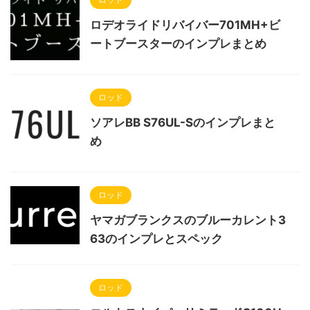
ロデオライドリバイバー701MH+ビ
ートブースターのインプレまとめ
ロッド
ソアレBB S76UL-Sのインプレまと
め
ロッド
ヤマガブランクスのブルーカレント3
63のインプレとスペック
ロッド