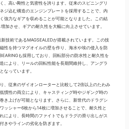
く、高い剛性と気密性を誇ります。従来のスピニングリ
ネジ込む構造のエンジンプレートを採用することで、内
く強力なギアを収めることが可能となりました。この結
5％増加させ、ギアの耐久性を大幅に向上させています。
最新技術であるMAGSEALEDが搭載されています。この技
磁性を持つマグオイルの壁を作り、海水や埃の侵入を防
LL BEARINGも採用しており、回転部分の防水性と耐久性を
造により、リールの回転性能を長期間維持し、アングラ
となっています。
り、従来のザイオンローターと比較して2倍以上のたわみ
低慣性の両立により、キャスティング時やジギング時の
巻き上げが可能となります。さらに、新世代のドラグシ
ワッシャー6枚から14枚に増加させることで、耐久性と
れにより、長時間のファイトでもドラグの滑り出しがス
付きやラインの劣化を防ぎます。