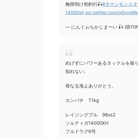
梅雨明け初釣行🎣
#タマンモンスタ
14000xh
pic.twitter.com/x0yvoW
— にんぐゎちかじまーい 🎣 (@70fis
めげずにパワーあるタックルを振
知れない。
母なる海よありがとう。
カンパチ 7.1kg
レイジングブル 98xs2
ソルティガ14000XH
フルドラグ6号