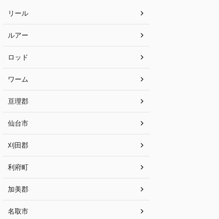
リール
ルアー
ロッド
ワーム
亘理郡
仙台市
刈田郡
利府町
加美郡
名取市