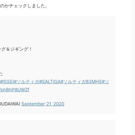
あるのかチェックしました。
ング＆ジギング！
！
た
#ISSEI
#ソルティガ
#SALTIGA
#ソルティガ83MHS
#ソ
om/phBhP8UWZf
OUDAIWA)
September 21, 2020