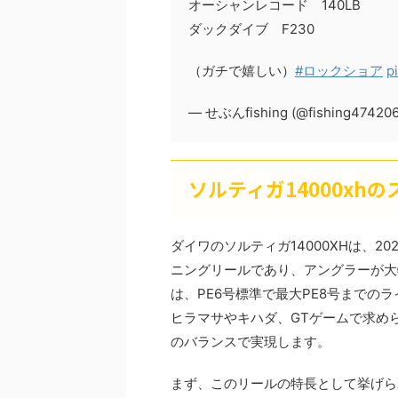
オーシャンレコード 140LB
ダックダイブ F230
（ガチで嬉しい）
#ロックショア
p
— せぶんfishing (@fishing47420
ソルティガ14000xh
ダイワのソルティガ14000XHは、
ニングリールであり、アングラーが大
は、PE6号標準で最大PE8号まで
ヒラマサやキハダ、GTゲームで求め
のバランスで実現します。
まず、このリールの特長として挙げら