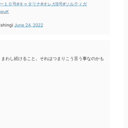
ー１０号
#キャタリナ
#オレガ8号
#ソルティガ
swuK
hing)
June 24, 2022
りまわし続けること。それはつまりこう言う事なのかも