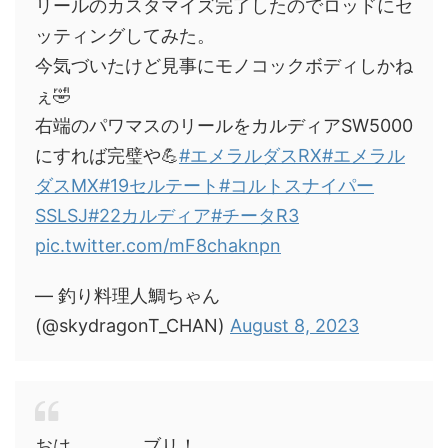
リールのカスタマイズ完了したのでロッドにセ
ッティングしてみた。
今気づいたけど見事にモノコックボディしかね
ぇ🤣
右端のパワマスのリールをカルディアSW5000
にすれば完璧や💪
#エメラルダスRX
#エメラル
ダスMX
#19セルテート
#コルトスナイパー
SSLSJ
#22カルディア
#チータR3
pic.twitter.com/mF8chaknpn
— 釣り料理人鯛ちゃん
(@skydragonT_CHAN)
August 8, 2023
おは。。。。ブリ！