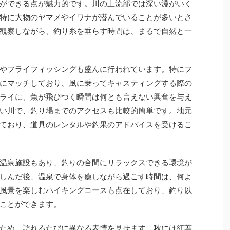
ができる点が魅力的です。川の上流部では深い淵がいく
特に大物のヤマメやイワナが潜んでいることが多いとさ
観察しながら、釣り糸を垂らす時間は、まるで自然と一
やフライフィッシングも盛んに行われています。特にフ
にマッチしており、風に乗ってキャスティングする際の
ライに、魚が飛びつく瞬間は何とも言えない興奮を与え
い川で、釣り場までのアクセスも比較的簡単です。地元
ており、道具のレンタルや釣果のアドバイスを受けるこ
温泉施設もあり、釣りの合間にリラックスできる環境が
しんだ後、温泉で身体を癒しながら過ごす時間は、何よ
風景を楽しむハイキングコースも点在しており、釣り以
ことができます。
ため、訪れるたびに異なる表情を見せます。秋には紅葉