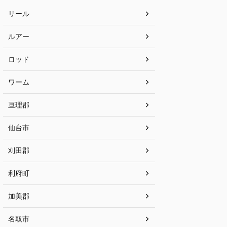
リール
ルアー
ロッド
ワーム
亘理郡
仙台市
刈田郡
利府町
加美郡
名取市