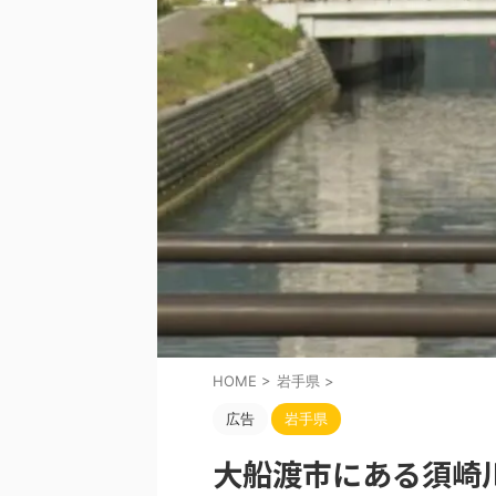
HOME
>
岩手県
>
広告
岩手県
大船渡市にある須崎