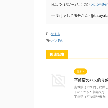
俺はつれなかった！(笑)
pic.twitt
— 明けまして養分さん (@katuyaka
-
登米市
-
バス釣り
関連記事
登米市
平筒沼のバス釣り釣
宮城県はバス釣りに厳し
ドの１つが平筒沼です。
平筒沼は宮城県登米市にあ