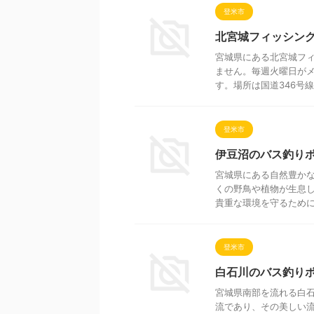
登米市
北宮城フィッシン
宮城県にある北宮城フ
ません。毎週火曜日が
す。場所は国道346号線
登米市
伊豆沼のバス釣り
宮城県にある自然豊か
くの野鳥や植物が生息
貴重な環境を守るためには
登米市
白石川のバス釣り
宮城県南部を流れる白
流であり、その美しい流