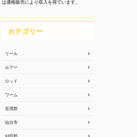
は適格販売により収入を得ています。
カテゴリー
リール
ルアー
ロッド
ワーム
亘理郡
仙台市
刈田郡