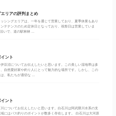
グエリアの評判まとめ
ィッシングエリアは、一年を通じて営業しており、夏季休業もあり
メンテナンスのため定休日となっており、祝祭日は営業していま
沿いで、道の駅林林 ...
ポイント
な伊豆沼についてお伝えしたいと思います。この美しい湿地帯は多
し、自然愛好家や釣り人にとって魅力的な場所です。しかし、この
、私たちが適切な ...
ポイント
石川についてお伝えしたいと思います。白石川は阿武隈川水系の支
域にはバス釣りのポイントが数多く存在します。 白石川は大河原