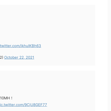
.twitter.com/ikhuIKBh63
2)
October 22, 2021
10MH！
ic.twitter.com/9CjU8GEF77