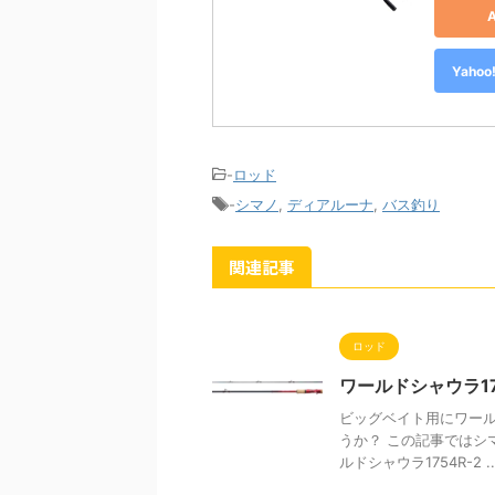
Yah
-
ロッド
-
シマノ
,
ディアルーナ
,
バス釣り
関連記事
ロッド
ワールドシャウラ17
ビッグベイト用にワール
うか？ この記事ではシマ
ルドシャウラ1754R-2 ..