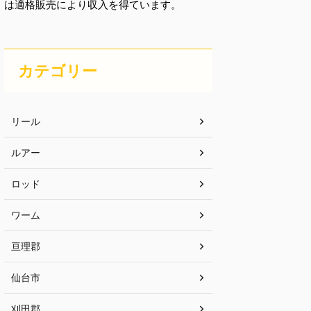
は適格販売により収入を得ています。
カテゴリー
リール
ルアー
ロッド
ワーム
亘理郡
仙台市
刈田郡