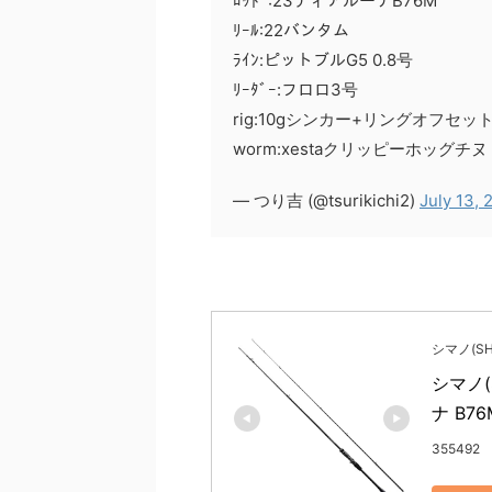
ﾛｯﾄﾞ:23ディアルーナB76M
ﾘｰﾙ:22バンタム
ﾗｲﾝ:ピットブルG5 0.8号
ﾘｰﾀﾞｰ:フロロ3号
rig:10gシンカー+リングオフセット
worm:xestaクリッピーホッグチヌ
— つり吉 (@tsurikichi2)
July 13, 
シマノ(SH
シマノ(
ナ B76
355492