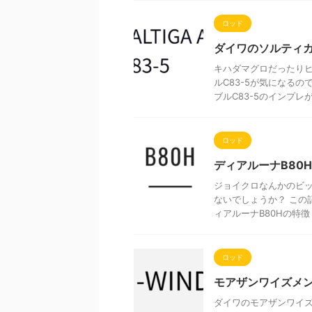
ロッド
ダイワのソルティガ
キハダマグロだったりヒ
ルC83-5が気になる
ブルC83-5のインプレがあ
ロッド
ディアルーナB80
ジョイクロなんかのビッ
ないでしょうか？ この
ィアルーナB80Hの特徴 シ
ロッド
モアザンワイズメン
ダイワのモアザンワイズメ