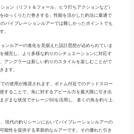
クション（リフト＆フォール、ヒラ打ちアクションなど）
をゆっくりただ巻きする」性能を活かした釣法に最適で
来のバイブレーションルアーでは難しかったポイントでも
す。
ションルアーの進化を見据えた設計思想が込められていま
を補完し、より多様な釣りのシチュエーションに対応す
、アングラーは新しい釣りのスタイルを楽しむことがで
きます。
ブでの使用が推奨されます。ボトム付近でのデッドスロー
使することで、魚に対するアピール力を最大限に引き出
まざまな状況でナレージ50を活用し、多くの魚を釣り上
は、現代の釣りシーンにおいてバイブレーションルアーの
可能性を提供する革新的なルアーです。その優れた引き