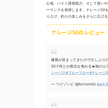
心地、バイト誘発能力、そして使いや
ーマンスを発揮します。ナレージ50
り上げ、釣りの楽しみをさらに広げる
ナレージ50のレビュー
爆風が収まってきたので久しぶりの
50で何とか敗北を免れる🔥他の
シーバス
#ブルーブルー
#ナレージ5
— つりゾンビ (@turizonbi)
April 