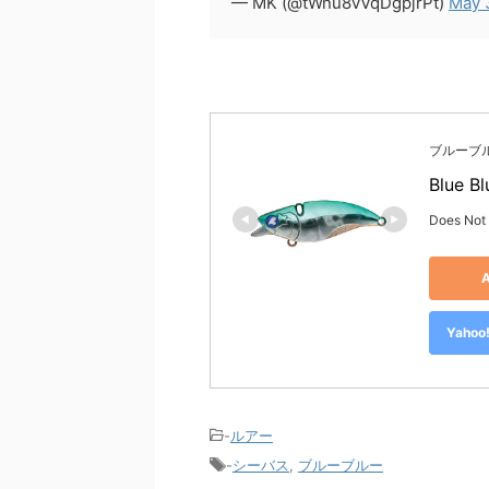
— MK (@tWnu8vVqDgpjrPt)
May 
ブルーブルー(
Blue 
Does Not
Yah
-
ルアー
-
シーバス
,
ブルーブルー