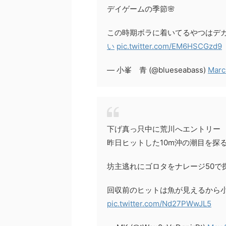
デイゲームの季節🌸
この時期ボラに着いてるやつはデ
い
pic.twitter.com/EM6HSCGzd9
— 小峯 青 (@blueseabass)
Marc
下げ真っ只中に荒川へエントリー
昨日ヒットした10m沖の潮目を探
坊主逃れにゴロタをナレージ50で
回収前のヒットは魚が見えるから
pic.twitter.com/Nd27PWwJL5