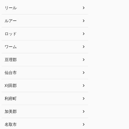
リール
ルアー
ロッド
ワーム
亘理郡
仙台市
刈田郡
利府町
加美郡
名取市