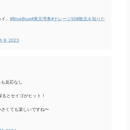
カイ。
#BlueBlue
#東京湾奥
#ナレージ50
#敗北を知りた
h 9, 2023
るも反応なし
探るとセイゴがヒット！
小さくても楽しいですね〜