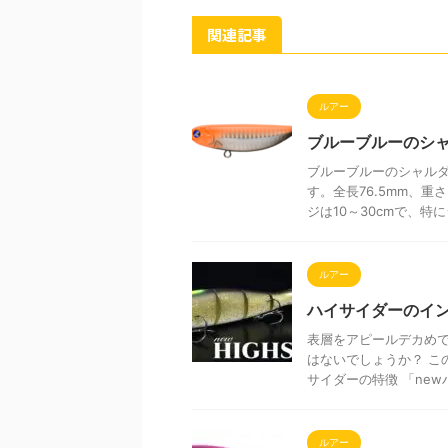
関連記事
ルアー
ブルーブルーのシャ
ブルーブルーのシャルダ
す。全長76.5mm、重
ジは10～30cmで、特にシ
ルアー
ハイサイダーのイ
表層をアピールデカめ
はないでしょうか？ こ
サイダーの特徴 「newハ
ルアー