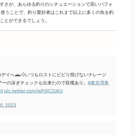
すさが、あらゆる釣りのシチュエーションで高いパフォ
を使うことで、釣り愛好者はこれまで以上に多くの魚を釣
ことができるでしょう。
デイへ🛻💨いつもロストにビビり投げないナレージ
ルアーの泳ぎチェックも出来たので収穫あり。
#東京湾奥
0
pic.twitter.com/jeP0iCZcKU
30, 2023