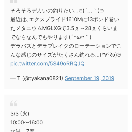
そろそろデカいの釣りたい…∈(´﹏｀)∋
最近は､エクスプライド1610Mに13ポンド巻い
たメタニウムMGLXGで3.5ｇ～28ｇくらいま
でならなんでもやります(´ᴖωᴖ｀)
デラバズとデラブレイクのローテーションでこ
んな感じのサイズがたくさん釣れる…(°∀°ﾐэ)Э
pic.twitter.com/5S49oRRQJQ
— T (@tyakana0821)
September 19, 2019
3/3 (火)
10:00〜16:00
水温 7度