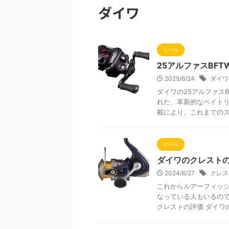
ダイワ
リール
25アルファスBF
2025/6/24
ダイワ
ダイワの25アルファス
れた、革新的なベイトリ
載により、これまでのスプ
リール
ダイワのクレスト
2024/6/27
クレス
これからルアーフィッシ
なっている人もいるので
クレストの評価 ダイワの