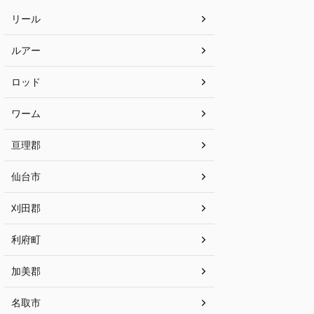
リール
ルアー
ロッド
ワーム
亘理郡
仙台市
刈田郡
利府町
加美郡
名取市