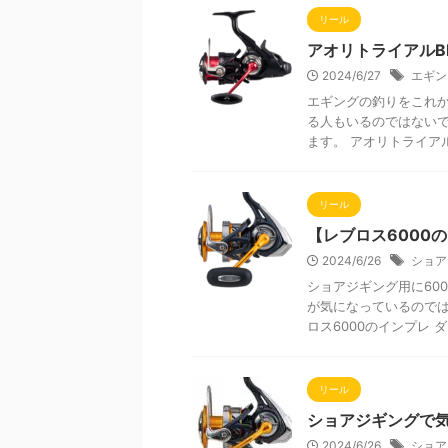
リール
アオリトライアルB
2024/6/27
エギン
エギングの釣りをこれか
る人もいるのではないで
ます。 アオリトライアルB
リール
【レブロス6000
2024/6/26
ショア
ショアジギング用に60
が気になっているのでは
ロス6000のインプレ ダイ 
リール
ショアジギングで気
2024/6/26
ショア